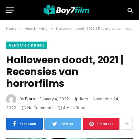
Home
»
Verschrikking
»
Halloween doodt, 2021 | Recensies van horrorfilms
VERSCHRIKKING
Halloween doodt, 2021 |
Recensies van
horrorfilms
By
Bjorn
January 4, 2022
Updated:
November 24,
2022
No Comments
4 Mins Read
Facebook
Twitter
Pinterest