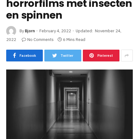
horrorfilms met insecten
en spinnen
By
Bjorn
February 4, 2022
Updated:
November 24,
2022
No Comments
6 Mins Read
Facebook
Twitter
Pinterest