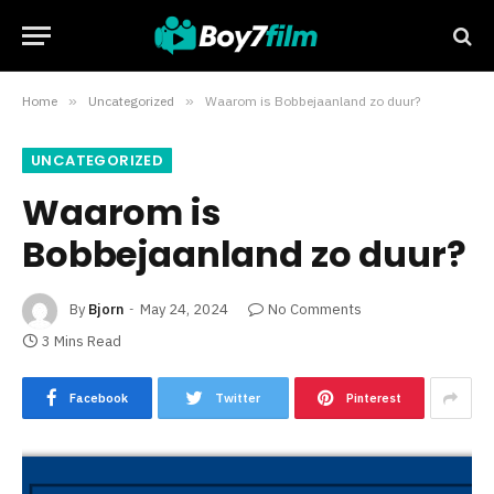
Home
»
Uncategorized
»
Waarom is Bobbejaanland zo duur?
UNCATEGORIZED
Waarom is
Bobbejaanland zo duur?
By
Bjorn
May 24, 2024
No Comments
3 Mins Read
Facebook
Twitter
Pinterest