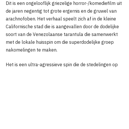
Dit is een ongelooflijk griezelige horror-/komediefilm uit
de jaren negentig tot grote ergernis en de gruwel van
arachnofoben. Het verhaal speelt zich af in de kleine
Californische stad die is aangevallen door de dodelijke
soort van de Venezolaanse tarantula die samenwerkt
met de lokale huisspin om die superdodelijke groep
nakomelingen te maken.
Het is een ultra-agressieve spin die de stedelingen op
verschillende verontrustende manieren begon te doden
toen ze de omliggende plaats binnendrongen. Nu de tijd
begint te dringen voordat de volgende groep spinnen
verder van het oorspronkelijke epicentrum zal migreren,
is het aan de arachnofobe dokter, een overijverige
ongediertebestrijder en een briljante wetenschapper
om hun dag te redden.