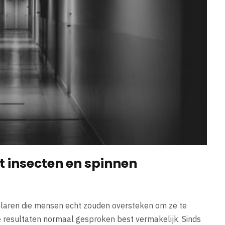
t insecten en spinnen
mplaren die mensen echt zouden oversteken om ze te
de resultaten normaal gesproken best vermakelijk. Sinds