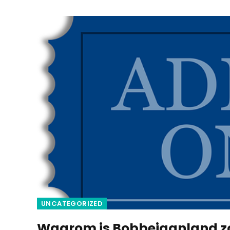
UNCATEGORIZED
Waarom is Bobbejaanland z