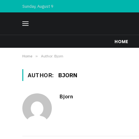
Sunday, August 9
HOME
Home
»
Author: Bjorn
AUTHOR:
BJORN
Bjorn