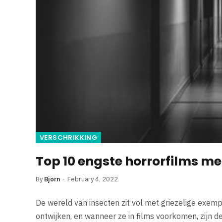
VERSCHRIKKING
Top 10 engste horrorfilms me
By
Bjorn
February 4, 2022
De wereld van insecten zit vol met griezelige exe
ontwijken, en wanneer ze in films voorkomen, zijn 