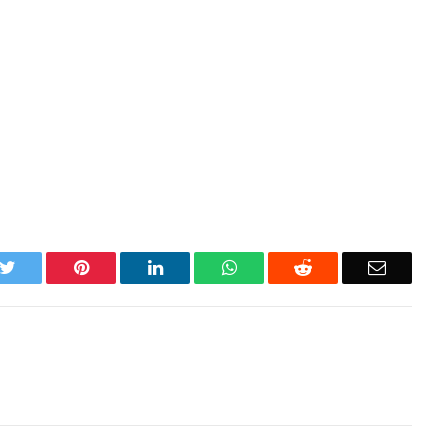
k
Twitter
Pinterest
LinkedIn
WhatsApp
Reddit
Email