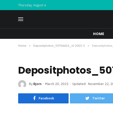
Thursday, August 6
HOME
Home
»
Depositphotos_50766611_xl-2015-1
»
Depositphoto
Depositphotos_507
By
Bjorn
March 20, 2021
Updated:
November 22, 2
Facebook
Twitter