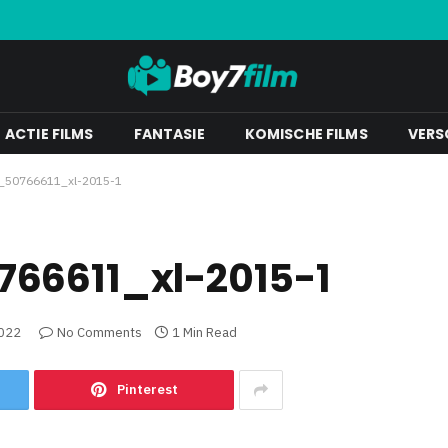
ACTIE FILMS
FANTASIE
KOMISCHE FILMS
VERS
s_50766611_xl-2015-1
66611_xl-2015-1
022
No Comments
1 Min Read
Pinterest