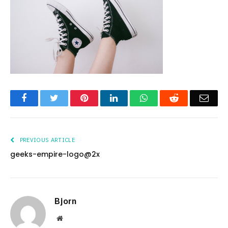
Facebook
Twitter
Pinterest
LinkedIn
WhatsApp
Reddit
Emai
PREVIOUS ARTICLE
geeks-empire-logo@2x
Bjorn
Website