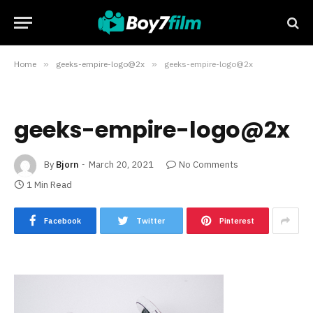
Home
»
geeks-empire-logo@2x
»
geeks-empire-logo@2x
geeks-empire-logo@2x
By
Bjorn
March 20, 2021
No Comments
1 Min Read
Facebook
Twitter
Pinterest